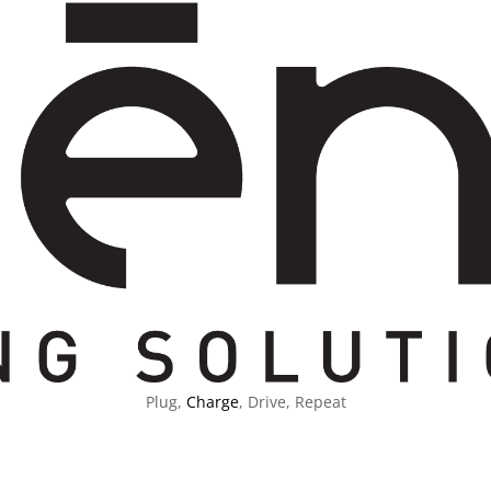
Plug,
Charge
, Drive, Repeat