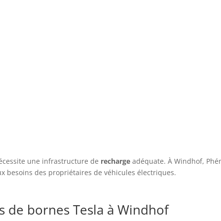
ndhof : le renouveau dans votre 
écessite une infrastructure de
recharge
adéquate. À Windhof, Phéni
 besoins des propriétaires de véhicules électriques.
rs de bornes Tesla à Windhof