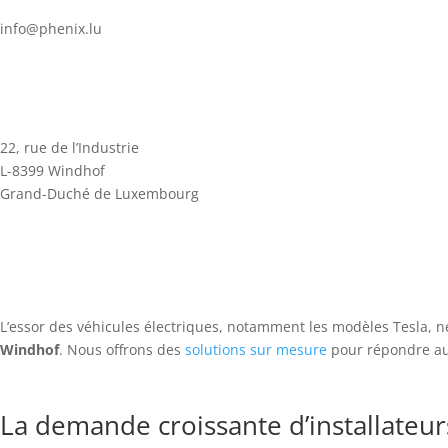
info@phenix.lu
22, rue de l’Industrie
L-8399 Windhof
Grand-Duché de Luxembourg
Installateur de borne Tesla à Wi
Nous contacter
Nos réalisations
L’essor des véhicules électriques, notamment les modèles Tesla, n
Windhof
. Nous offrons des
solutions sur mesure
pour répondre aux
La demande croissante d’installateu