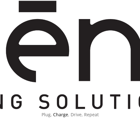
Plug,
Charge
, Drive, Repeat